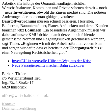
Arbeitskräfte infolge der Quarantäneauflagen sichtbar.
Wirtschaftsakteure, Kommunen und Private scheuen derzeit – noch
– neue
Investitionen
, obwohl die Zinsen niedrig sind. Die nötigen
Änderungen der momentan gültigen, veralteten
Baustoffverordnung
müssen schnell passieren. Hersteller,
Bauherren, Bauunternehmer, Planer, Architekten und deren Kunden
brauchen jetzt
Lösungen
. Ein besonderes Augenmerk müssen wir
dabei auf unsere KMU richten, damit derzeit noch fehlende
gemeinsame Normen und Regelungslücken geschlossen werden“,
sagt Thaler. „Beginnen wir mit der Arbeit sofort mit vollem Elan
und sorgen wir dafür, dass es bereits in der
Übergangszeit
bis zu
einer Neuregelung Rechtssicherheit gibt.“
InvestEU ist wertvolle Hilfe am Weg aus der Krise
Neue Passagierrechte machen Bahn attraktiver
Barbara Thaler
c/o Wirtschaftsbund Tirol
Ing.-Etzel-Straße 17
6020 Innsbruck
office@wirtschaftsbund-tirol.at
Kontakt
Datenschutzerklärung