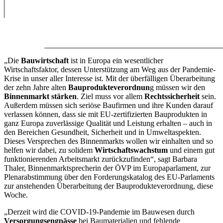
„Die
Bauwirtschaft
ist in Europa ein wesentlicher
Wirtschaftsfaktor, dessen Unterstützung am Weg aus der Pandemie-
Krise in unser aller Interesse ist. Mit der überfälligen Überarbeitung
der zehn Jahre alten
Bauprodukteverordnun
g müssen wir den
Binnenmarkt stärken
. Ziel muss vor allem
Rechtssicherheit
sein.
Außerdem müssen sich seriöse Baufirmen und ihre Kunden darauf
verlassen können, dass sie mit EU-zertifizierten Bauprodukten in
ganz Europa zuverlässige Qualität und Leistung erhalten – auch in
den Bereichen Gesundheit, Sicherheit und in Umweltaspekten.
Dieses Versprechen des Binnenmarkts wollen wir einhalten und so
helfen wir dabei, zu solidem
Wirtschaftswachstum
und einem gut
funktionierenden Arbeitsmarkt zurückzufinden“, sagt Barbara
Thaler, Binnenmarktsprecherin der ÖVP im Europaparlament, zur
Plenarabstimmung über den Forderungskatalog des EU-Parlaments
zur anstehenden Überarbeitung der Bauprodukteverordnung, diese
Woche.
„Derzeit wird die COVID-19-Pandemie im Bauwesen durch
Versorgungsengpässe
bei Baumaterialien und fehlende