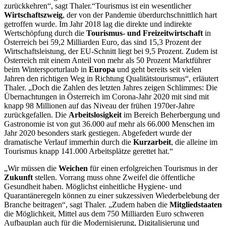
zurückkehren“, sagt Thaler.“Tourismus ist ein wesentlicher
Wirtschaftszweig
, der von der Pandemie überdurchschnittlich hart
getroffen wurde. Im Jahr 2018 lag die direkte und indirekte
Wertschöpfung durch die
Tourismus- und Freizeitwirtschaft
in
Österreich bei 59,2 Milliarden Euro, das sind 15,3 Prozent der
Wirtschaftsleistung, der EU-Schnitt liegt bei 9,5 Prozent. Zudem ist
Österreich mit einem Anteil von mehr als 50 Prozent Marktführer
beim Wintersporturlaub in
Europa
und geht bereits seit vielen
Jahren den richtigen Weg in Richtung Qualitätstourismus“, erläutert
Thaler. „Doch die Zahlen des letzten Jahres zeigen Schlimmes: Die
Übernachtungen in Österreich im Corona-Jahr 2020 mit sind mit
knapp 98 Millionen auf das Niveau der frühen 1970er-Jahre
zurückgefallen. Die
Arbeitslosigkeit
im Bereich Beherbergung und
Gastronomie ist von gut 36.000 auf mehr als 66.000 Menschen im
Jahr 2020 besonders stark gestiegen. Abgefedert wurde der
dramatische Verlauf immerhin durch die
Kurzarbeit
, die alleine im
Tourismus knapp 141.000 Arbeitsplätze gerettet hat.“
„Wir müssen die
Weichen
für einen erfolgreichen Tourismus in der
Zukunft
stellen. Vorrang muss ohne Zweifel die öffentliche
Gesundheit haben. Möglichst einheitliche Hygiene- und
Quarantäneregeln können zu einer sukzessiven Wiederbelebung der
Branche beitragen“, sagt Thaler. „Zudem haben die
Mitgliedstaaten
die Möglichkeit, Mittel aus dem 750 Milliarden Euro schweren
Aufbauplan auch für die Modernisierung, Digitalisierung und