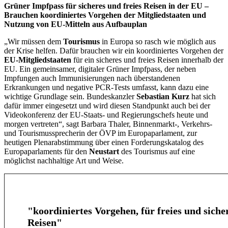
Grüner Impfpass für sicheres und freies Reisen in der EU –
Brauchen koordiniertes Vorgehen der Mitgliedstaaten und
Nutzung von EU-Mitteln aus Aufbauplan
„Wir müssen dem
Tourismus
in Europa so rasch wie möglich aus
der Krise helfen. Dafür brauchen wir ein koordiniertes Vorgehen der
EU-Mitgliedstaaten
für ein sicheres und freies Reisen innerhalb der
EU. Ein gemeinsamer, digitaler Grüner Impfpass, der neben
Impfungen auch Immunisierungen nach überstandenen
Erkrankungen und negative PCR-Tests umfasst, kann dazu eine
wichtige Grundlage sein. Bundeskanzler
Sebastian Kurz
hat sich
dafür immer eingesetzt und wird diesen Standpunkt auch bei der
Videokonferenz der EU-Staats- und Regierungschefs heute und
morgen vertreten“, sagt Barbara Thaler, Binnenmarkt-, Verkehrs-
und Tourismussprecherin der ÖVP im Europaparlament, zur
heutigen Plenarabstimmung über einen Forderungskatalog des
Europaparlaments für den
Neustart
des Tourismus auf eine
möglichst nachhaltige Art und Weise.
"koordiniertes Vorgehen, für freies und siche
Reisen"