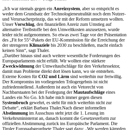
„Ich war niemals gegen ein
Anreizsystem
, aber so entspricht es
weder dem Grundsatz der Technologieneutralität noch dem Nutzer-
und Verursacherprinzip, das wir mit der Reform umsetzen wollten.
Unser
Vorschlag
, den finanziellen Anreiz zum Umstieg auf
alternative Treibstoffe bei den Umweltkosten anzusetzen, wurde
leider nicht aufgenommen. So etwas zwei Tage vor der Präsentation
des „Fit for 55“-Pakets der EU-Kommission für die Erreichung der
der strengeren
Klimaziele
bis 2030 zu beschließen, macht einfach
keinen Sinn“, sagt Thaler.
„Darüber hinaus sind auch weitere wesentliche Forderungen des
Europaparlaments nicht erfüllt. Wir wollten eine stärkere
Zweckwidmung
der Umweltaufschläge für den Verkehrssektor,
damit man Probleme direkt dort lösen kann, wo sie entstehen.
Externe Kosten für
CO2 und Lärm
sind weiterhin nur freiwillig.
Der Kompromiss im vorliegenden Trilogergebnis ist nicht
zufriedenstellend. Außerdem ist auch ein Vetorecht von
Nachbarstaaten bei der Festlegung der
Mautaufschläge
eines
Landes ein No Go. Ich habe mich immer gegen diesen
Systembruch
gewehrt, es steht für mich weiterhin nicht zur
Debatte“, erklärt Barbara Thaler.Nach dieser informellen
Abstimmung
im Ausschuss steht jetzt die 1. Lesung im
Verkehrsministerrat an, danach kommt die Gesetzesreform zur
offiziellen Abstimmung zurück ins Europäische Parlament. Die
Tiroler Europaabgeordnete Thaler sagt dazu: „Wir werden kämpfen