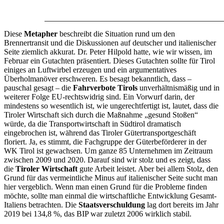
Diese
Metapher
beschreibt die Situation rund um den
Brennertransit und die Diskussionen auf deutscher und italienischer
Seite ziemlich akkurat. Dr. Peter Hilpold hatte, wie wir wissen, im
Februar ein Gutachten präsentiert. Dieses Gutachten sollte für Tirol
einiges an Luftwirbel erzeugen und ein argumentatives
Überholmanöver erschweren. Es besagt bekanntlich, dass –
pauschal gesagt – die
Fahrverbote Tirols
unverhältnismäßig und in
weiterer Folge EU-rechtswidrig sind. Ein Vorwurf darin, der
mindestens so wesentlich ist, wie ungerechtfertigt ist, lautet, dass die
Tiroler Wirtschaft sich durch die Maßnahme „gesund Stoßen“
würde, da die Transportwirtschaft in Südtirol dramatisch
eingebrochen ist, während das Tiroler Gütertransportgeschäft
floriert. Ja, es stimmt, die Fachgruppe der Güterbeförderer in der
WK Tirol ist gewachsen. Um ganze 85 Unternehmen im Zeitraum
zwischen 2009 und 2020. Darauf sind wir stolz und es zeigt, dass
die
Tiroler Wirtschaft
gute Arbeit leistet. Aber bei allem Stolz, den
Grund für das vermeintliche Minus auf italienischer Seite sucht man
hier vergeblich. Wenn man einen Grund für die Probleme finden
möchte, sollte man einmal die wirtschaftliche Entwicklung Gesamt-
Italiens betrachten. Die
Staatsverschuldung
lag dort bereits im Jahr
2019 bei 134,8 %, das BIP war zuletzt 2006 wirklich stabil.