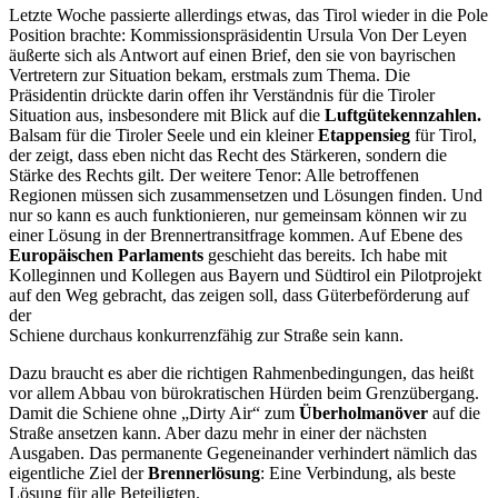
Letzte Woche passierte allerdings etwas, das Tirol wieder in die Pole
Position brachte: Kommissionspräsidentin Ursula Von Der Leyen
äußerte sich als Antwort auf einen Brief, den sie von bayrischen
Vertretern zur Situation bekam, erstmals zum Thema. Die
Präsidentin drückte darin offen ihr Verständnis für die Tiroler
Situation aus, insbesondere mit Blick auf die
Luftgütekennzahlen.
Balsam für die Tiroler Seele und ein kleiner
Etappensieg
für Tirol,
der zeigt, dass eben nicht das Recht des Stärkeren, sondern die
Stärke des Rechts gilt. Der weitere Tenor: Alle betroffenen
Regionen müssen sich zusammensetzen und Lösungen finden. Und
nur so kann es auch funktionieren, nur gemeinsam können wir zu
einer Lösung in der Brennertransitfrage kommen. Auf Ebene des
Europäischen Parlaments
geschieht das bereits. Ich habe mit
Kolleginnen und Kollegen aus Bayern und Südtirol ein Pilotprojekt
auf den Weg gebracht, das zeigen soll, dass Güterbeförderung auf
der
Schiene durchaus konkurrenzfähig zur Straße sein kann.
Dazu braucht es aber die richtigen Rahmenbedingungen, das heißt
vor allem Abbau von bürokratischen Hürden beim Grenzübergang.
Damit die Schiene ohne „Dirty Air“ zum
Überholmanöver
auf die
Straße ansetzen kann. Aber dazu mehr in einer der nächsten
Ausgaben. Das permanente Gegeneinander verhindert nämlich das
eigentliche Ziel der
Brennerlösung
: Eine Verbindung, als beste
Lösung für alle Beteiligten.