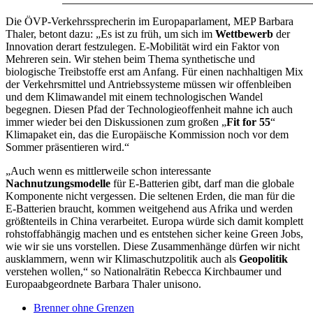
Die ÖVP-Verkehrssprecherin im Europaparlament, MEP Barbara
Thaler, betont dazu: „Es ist zu früh, um sich im
Wettbewerb
der
Innovation derart festzulegen. E-Mobilität wird ein Faktor von
Mehreren sein. Wir stehen beim Thema synthetische und
biologische Treibstoffe erst am Anfang. Für einen nachhaltigen Mix
der Verkehrsmittel und Antriebssysteme müssen wir offenbleiben
und dem Klimawandel mit einem technologischen Wandel
begegnen. Diesen Pfad der Technologieoffenheit mahne ich auch
immer wieder bei den Diskussionen zum großen „
Fit for 55
“
Klimapaket ein, das die Europäische Kommission noch vor dem
Sommer präsentieren wird.“
„Auch wenn es mittlerweile schon interessante
Nachnutzungsmodelle
für E-Batterien gibt, darf man die globale
Komponente nicht vergessen. Die seltenen Erden, die man für die
E-Batterien braucht, kommen weitgehend aus Afrika und werden
größtenteils in China verarbeitet. Europa würde sich damit komplett
rohstoffabhängig machen und es entstehen sicher keine Green Jobs,
wie wir sie uns vorstellen. Diese Zusammenhänge dürfen wir nicht
ausklammern, wenn wir Klimaschutzpolitik auch als
Geopolitik
verstehen wollen,“ so Nationalrätin Rebecca Kirchbaumer und
Europaabgeordnete Barbara Thaler unisono.
Brenner ohne Grenzen