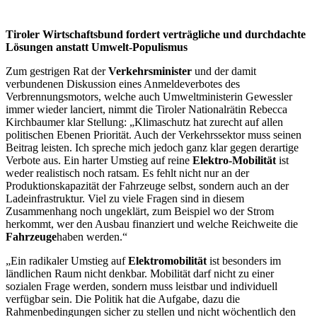
Tiroler Wirtschaftsbund fordert verträgliche und durchdachte
Lösungen anstatt Umwelt-Populismus
Zum gestrigen Rat der
Verkehrsminister
und der damit
verbundenen Diskussion eines Anmeldeverbotes des
Verbrennungsmotors, welche auch Umweltministerin Gewessler
immer wieder lanciert, nimmt die Tiroler Nationalrätin Rebecca
Kirchbaumer klar Stellung: „Klimaschutz hat zurecht auf allen
politischen Ebenen Priorität. Auch der Verkehrssektor muss seinen
Beitrag leisten. Ich spreche mich jedoch ganz klar gegen derartige
Verbote aus. Ein harter Umstieg auf reine
Elektro-Mobilität
ist
weder realistisch noch ratsam. Es fehlt nicht nur an der
Produktionskapazität der Fahrzeuge selbst, sondern auch an der
Ladeinfrastruktur. Viel zu viele Fragen sind in diesem
Zusammenhang noch ungeklärt, zum Beispiel wo der Strom
herkommt, wer den Ausbau finanziert und welche Reichweite die
Fahrzeuge
haben werden.“
„Ein radikaler Umstieg auf
Elektromobilität
ist besonders im
ländlichen Raum nicht denkbar. Mobilität darf nicht zu einer
sozialen Frage werden, sondern muss leistbar und individuell
verfügbar sein. Die Politik hat die Aufgabe, dazu die
Rahmenbedingungen sicher zu stellen und nicht wöchentlich den