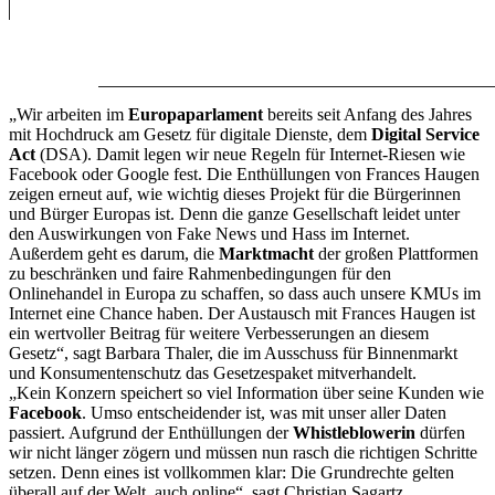
„Wir arbeiten im
Europaparlament
bereits seit Anfang des Jahres
mit Hochdruck am Gesetz für digitale Dienste, dem
Digital Service
Act
(DSA). Damit legen wir neue Regeln für Internet-Riesen wie
Facebook oder Google fest. Die Enthüllungen von Frances Haugen
zeigen erneut auf, wie wichtig dieses Projekt für die Bürgerinnen
und Bürger Europas ist. Denn die ganze Gesellschaft leidet unter
den Auswirkungen von Fake News und Hass im Internet.
Außerdem geht es darum, die
Marktmacht
der großen Plattformen
zu beschränken und faire Rahmenbedingungen für den
Onlinehandel in Europa zu schaffen, so dass auch unsere KMUs im
Internet eine Chance haben. Der Austausch mit Frances Haugen ist
ein wertvoller Beitrag für weitere Verbesserungen an diesem
Gesetz“, sagt Barbara Thaler, die im Ausschuss für Binnenmarkt
und Konsumentenschutz das Gesetzespaket mitverhandelt.
„Kein Konzern speichert so viel Information über seine Kunden wie
Facebook
. Umso entscheidender ist, was mit unser aller Daten
passiert. Aufgrund der Enthüllungen der
Whistleblowerin
dürfen
wir nicht länger zögern und müssen nun rasch die richtigen Schritte
setzen. Denn eines ist vollkommen klar: Die Grundrechte gelten
überall auf der Welt, auch online“, sagt Christian Sagartz,