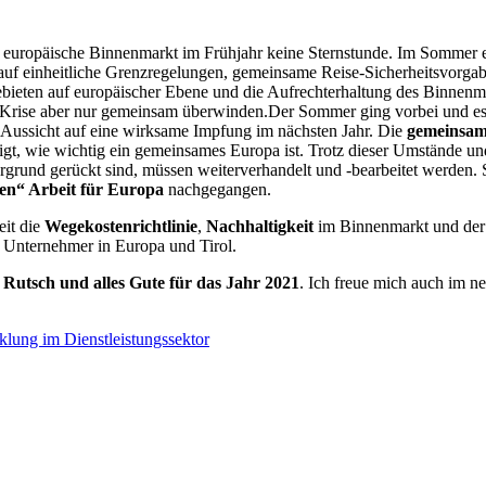
 europäische Binnenmarkt im Frühjahr keine Sternstunde. Im Sommer ent
ch auf einheitliche Grenzregelungen, gemeinsame Reise-Sicherheitsvorga
ebieten auf europäischer Ebene und die Aufrechterhaltung des Binnenma
e Krise aber nur gemeinsam überwinden.Der Sommer ging vorbei und es s
ie Aussicht auf eine wirksame Impfung im nächsten Jahr. Die
gemeinsam
gt, wie wichtig ein gemeinsames Europa ist. Trotz dieser Umstände und 
tergrund gerückt sind, müssen weiterverhandelt und -bearbeitet werden
en“ Arbeit für Europa
nachgegangen.
eit die
Wegekostenrichtlinie
,
Nachhaltigkeit
im Binnenmarkt und de
d Unternehmer in Europa und Tirol.
n Rutsch und
alles Gute für das Jahr 2021
. Ich freue mich auch im n
cklung im Dienstleistungssektor