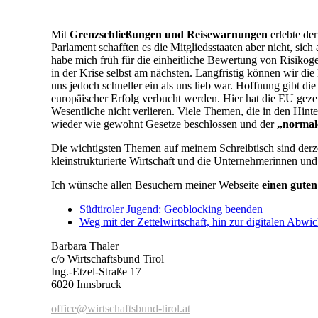
Mit
Grenzschließungen und Reisewarnungen
erlebte der
Parlament schafften es die Mitgliedsstaaten aber nicht, si
habe mich früh für die einheitliche Bewertung von Risikog
in der Krise selbst am nächsten. Langfristig können wir di
uns jedoch schneller ein als uns lieb war. Hoffnung gibt d
europäischer Erfolg verbucht werden. Hier hat die EU gezei
Wesentliche nicht verlieren. Viele Themen, die in den Hin
wieder wie gewohnt Gesetze beschlossen und der
„normal
Die wichtigsten Themen auf meinem Schreibtisch sind derz
kleinstrukturierte Wirtschaft und die Unternehmerinnen un
Ich wünsche allen Besuchern meiner Webseite
einen gute
Südtiroler Jugend: Geoblocking beenden
Weg mit der Zettelwirtschaft, hin zur digitalen Abwi
Barbara Thaler
c/o Wirtschaftsbund Tirol
Ing.-Etzel-Straße 17
6020 Innsbruck
office@wirtschaftsbund-tirol.at