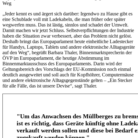
Weg
„Jeder kennt es und ärgert sich darüber: Irgendwo zu Hause gibt es
eine Schublade voll mit Ladekabeln, die man früher oder später
wegwerfen muss. Das ist lästig, sinnlos und schadet der Umwelt.
Damit machen wir jetzt Schluss. Selbstverpflichtungen der Industrie
haben die Situation zwar verbessert, aber das Problem nicht gelöst.
Deshalb bringt das Europaparlament heute einheitliche Ladestecker
für Handys, Laptops, Tablets und andere elektronische Alltagsgeräte
auf den Weg“, begrüßt Barbara Thaler, Binnenmarktsprecherin der
ÖVP im Europaparlament, die heutige Abstimmung im
Binnenmarktausschuss des Europaparlaments. Darin wird der
Geltungsbereich des Vorschlags der EU-Kommission noch einmal
deutlich ausgeweitet und soll auch für Kopfhöhrer, Computermäuse
und andere elektronische Alltagsgegenstände gelten – „Ein Stecker
für alle Fälle, das ist unsere Devise“, sagt Thaler.
"Um das Anwachsen des Müllberges zu brem
ist es richtig, dass Geräte künftig ohne Ladek
verkauft werden sollen und diese bei Bedarf e
zugekauft werden können."